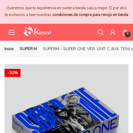
Skip
Skip
Queremos que tu experiencia en nuestra tienda sea la mejor :D por ello
to
to
te invitamos a leer nuestras
condiciones de compra para recojo en tienda
navigation
content
0
Inicio
SUPER M
SUPERM – SUPER ONE VER. UNIT C (KAI, TEN)
-
30%