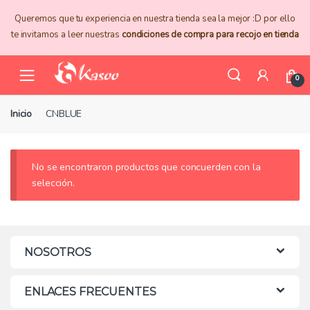
Skip
Skip
Queremos que tu experiencia en nuestra tienda sea la mejor :D por ello
to
to
te invitamos a leer nuestras
condiciones de compra para recojo en tienda
navigation
content
0
Inicio
CNBLUE
No se encontraron productos que concuerden con la
selección.
NOSOTROS
ENLACES FRECUENTES