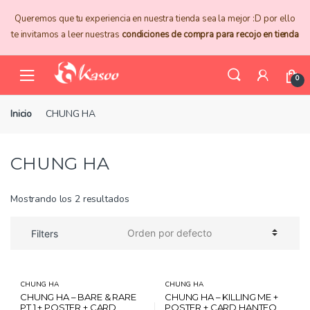
Skip
Skip
Queremos que tu experiencia en nuestra tienda sea la mejor :D por ello
to
to
te invitamos a leer nuestras
condiciones de compra para recojo en tienda
navigation
content
0
Inicio
CHUNG HA
CHUNG HA
Mostrando los 2 resultados
Filters
CHUNG HA
CHUNG HA
CHUNG HA – BARE & RARE
CHUNG HA – KILLING ME +
PT.1 + POSTER + CARD
POSTER + CARD HANTEO