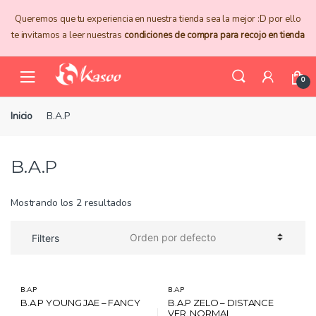
Skip
Skip
Queremos que tu experiencia en nuestra tienda sea la mejor :D por ello
to
to
te invitamos a leer nuestras
condiciones de compra para recojo en tienda
navigation
content
0
Inicio
B.A.P
B.A.P
Mostrando los 2 resultados
Filters
B.A.P
B.A.P
B.A.P YOUNG JAE – FANCY
B.A.P ZELO – DISTANCE
VER. NORMAL