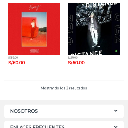
S/.
85.00
S/.
95.00
S/.
60.00
S/.
60.00
Mostrando los 2 resultados
NOSOTROS
ENLACES FRECUENTES