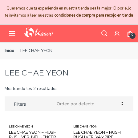
Skip
Skip
Queremos que tu experiencia en nuestra tienda sea la mejor :D por ello
to
to
te invitamos a leer nuestras
condiciones de compra para recojo en tienda
navigation
content
0
Inicio
LEE CHAE YEON
LEE CHAE YEON
Mostrando los 2 resultados
Filters
LEE CHAE YEON
LEE CHAE YEON
LEE CHAE YEON – HUSH
LEE CHAE YEON – HUSH
RUSH VER. INFLUENCER +
RUSH VER. VAMPIRE +