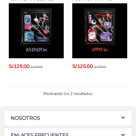
POSTER + CARD HANTEO
POSTER + CARD HANTEO
S/.
125.00
S/.
125.00
S/.
135.00
S/.
135.00
Mostrando los 2 resultados
NOSOTROS
ENLACES FRECUENTES