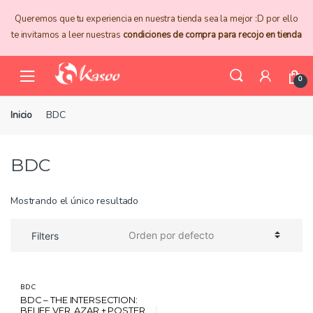
Skip
Skip
Queremos que tu experiencia en nuestra tienda sea la mejor :D por ello
to
to
te invitamos a leer nuestras
condiciones de compra para recojo en tienda
navigation
content
0
Inicio
BDC
BDC
Mostrando el único resultado
Filters
BDC
BDC – THE INTERSECTION:
BELIEF VER. AZAR + POSTER