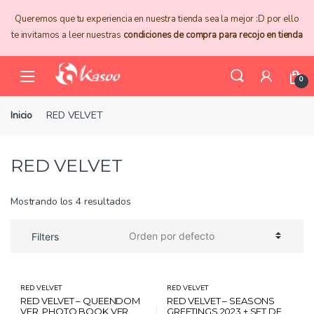
Skip
Skip
Queremos que tu experiencia en nuestra tienda sea la mejor :D por ello
to
to
te invitamos a leer nuestras
condiciones de compra para recojo en tienda
navigation
content
0
Inicio
RED VELVET
RED VELVET
Mostrando los 4 resultados
Filters
RED VELVET
RED VELVET
RED VELVET – QUEENDOM
RED VELVET – SEASONS
VER. PHOTO BOOK VER.
GREETINGS 2023 + SET DE