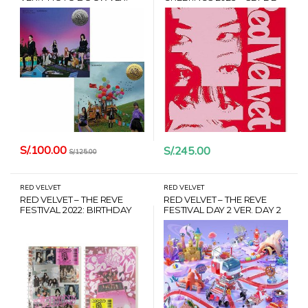
QUEENS VER.SILVER +
PHOTOCARDS + CARD
CARD HANTEO
HANTEO
S/.
100.00
S/.
245.00
S/.
125.00
RED VELVET
RED VELVET
RED VELVET – THE REVE
RED VELVET – THE REVE
FESTIVAL 2022: BIRTHDAY
FESTIVAL DAY 2 VER. DAY 2
VER. PHOTO BOOK VER. AL
AZAR + POSTER + CARD
HANTEO