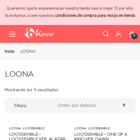
Skip
Skip
Queremos que tu experiencia en nuestra tienda sea la mejor :D por ello
to
to
te invitamos a leer nuestras
condiciones de compra para recojo en tienda
navigation
content
0
Inicio
LOONA
LOONA
Mostrando los 5 resultados
Filters
,
,
LOONA
LOOSSEMBLE
LOONA
LOOSSEMBLE
LOOSSEMBLE –
LOOSSEMBLE – ONE OF A
LOOSSEMBLE VER. AL AZAR
KIND VER. DAWN