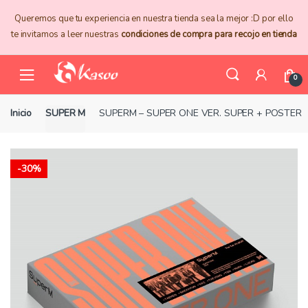
Skip
Skip
Queremos que tu experiencia en nuestra tienda sea la mejor :D por ello
to
to
te invitamos a leer nuestras
condiciones de compra para recojo en tienda
navigation
content
0
Inicio
SUPER M
SUPERM – SUPER ONE VER. SUPER + POSTER
-
30%