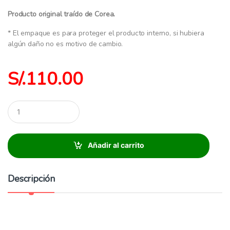
Producto original traído de Corea.
* El empaque es para proteger el producto interno, si hubiera
algún daño no es motivo de cambio.
S/.
110.00
C
a
n
t
i
Añadir al carrito
d
a
d
Descripción
: