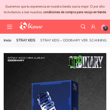
Skip
Skip
Queremos que tu experiencia en nuestra tienda sea la mejor :D por ello
to
to
te invitamos a leer nuestras
condiciones de compra para recojo en tienda
navigation
content
0
Inicio
STRAY KIDS
STRAY KIDS – ODDINARY VER. SCANNING