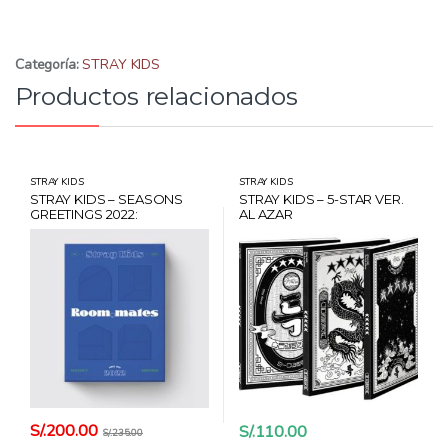
Categoría:
STRAY KIDS
Productos relacionados
STRAY KIDS
STRAY KIDS
STRAY KIDS – SEASONS
STRAY KIDS – 5-STAR VER.
GREETINGS 2022:
AL AZAR
ROOM,MATES + BONUS +
CARD HANTEO
S/.
200.00
S/.
110.00
S/.
235.00