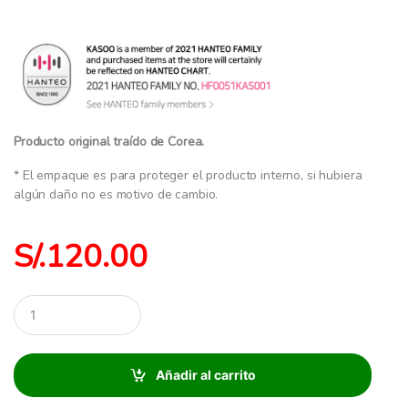
Producto original traído de Corea.
* El empaque es para proteger el producto interno, si hubiera
algún daño no es motivo de cambio.
S/.
120.00
C
a
n
t
i
Añadir al carrito
d
a