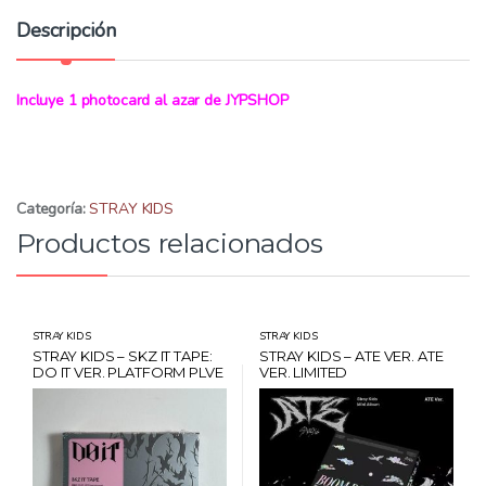
d
Descripción
:
Incluye 1 photocard al azar de JYPSHOP
Categoría:
STRAY KIDS
Productos relacionados
STRAY KIDS
STRAY KIDS
STRAY KIDS – SKZ IT TAPE:
STRAY KIDS – ATE VER. ATE
DO IT VER. PLATFORM PLVE
VER. LIMITED
+ POB MUSICPLANT