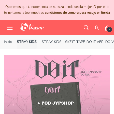
Skip
Skip
Queremos que tu experiencia en nuestra tienda sea la mejor :D por ello
to
to
te invitamos a leer nuestras
condiciones de compra para recojo en tienda
navigation
content
0
Inicio
STRAY KIDS
STRAY KIDS – SKZ IT TAPE: DO IT VER. DO 