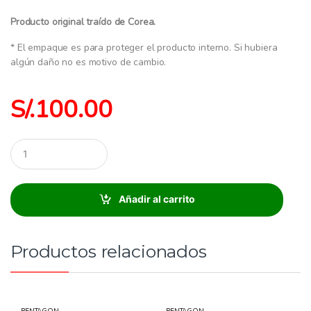
Producto original traído de Corea.
* El empaque es para proteger el producto interno. Si hubiera
algún daño no es motivo de cambio.
S/.
100.00
C
a
n
t
i
Añadir al carrito
d
a
d
:
Productos relacionados
PENTAGON
PENTAGON