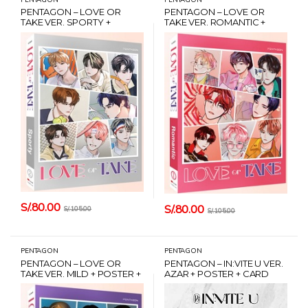
PENTAGON – LOVE OR
PENTAGON – LOVE OR
TAKE VER. SPORTY +
TAKE VER. ROMANTIC +
POSTER + CARD HANTEO
POSTER + CARD HANTEO
S/.
80.00
S/.
80.00
S/.
105.00
S/.
105.00
PENTAGON
PENTAGON
PENTAGON – LOVE OR
PENTAGON – IN:VITE U VER.
TAKE VER. MILD + POSTER +
AZAR + POSTER + CARD
CARD HANTEO
HANTEO