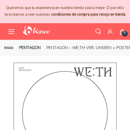
Skip
Skip
Queremos que tu experiencia en nuestra tienda sea la mejor :D por ello
to
to
te invitamos a leer nuestras
condiciones de compra para recojo en tienda
navigation
content
0
Inicio
PENTAGON
PENTAGON – WE:TH VER. UNSEEN + POST