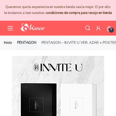
Skip
Skip
Queremos que tu experiencia en nuestra tienda sea la mejor :D por ello
to
to
te invitamos a leer nuestras
condiciones de compra para recojo en tienda
navigation
content
0
Inicio
PENTAGON
PENTAGON – IN:VITE U VER. AZAR + POST