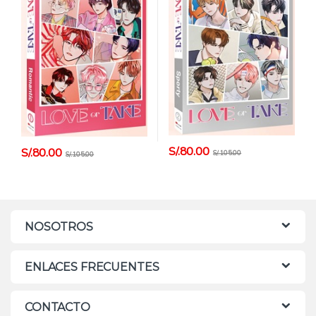
S/.
80.00
S/.
80.00
S/.
105.00
S/.
105.00
NOSOTROS
ENLACES FRECUENTES
CONTACTO