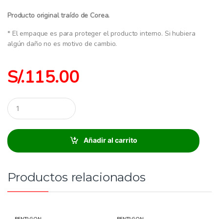
Producto original traído de Corea.
* El empaque es para proteger el producto interno. Si hubiera
algún daño no es motivo de cambio.
S/.
115.00
C
a
n
t
i
Añadir al carrito
d
a
d
:
Productos relacionados
PENTAGON
PENTAGON