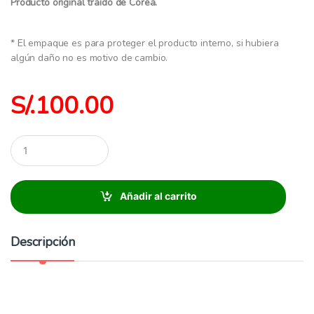
Producto original traído de Corea.
* El empaque es para proteger el producto interno, si hubiera
algún daño no es motivo de cambio.
S/.
100.00
C
a
n
t
i
Añadir al carrito
d
a
d
Descripción
: