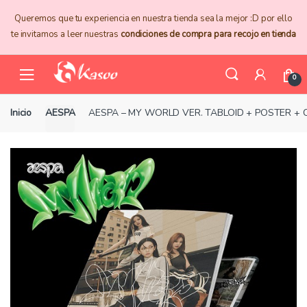
Skip
Skip
Queremos que tu experiencia en nuestra tienda sea la mejor :D por ello
to
to
te invitamos a leer nuestras
condiciones de compra para recojo en tienda
navigation
content
0
Inicio
AESPA
AESPA – MY WORLD VER. TABLOID + POSTER +