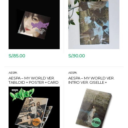
S/.
85.00
S/.
90.00
AESPA
AESPA
AESPA – MY WORLD VER.
AESPA – MY WORLD VER.
TABLOID + POSTER + CARD
INTRO VER. GISELLE +
HANTEO
POSTER + CARD HANTEO