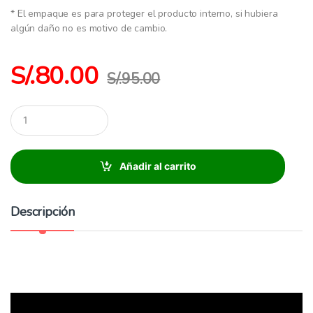
* El empaque es para proteger el producto interno, si hubiera
algún daño no es motivo de cambio.
S/.
80.00
S/.
95.00
C
a
n
t
i
Añadir al carrito
d
a
d
Descripción
: