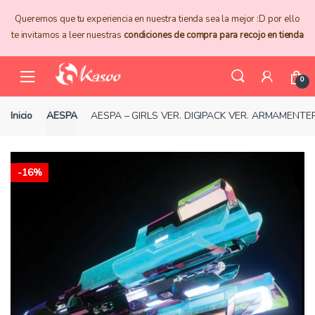
Skip
Skip
Queremos que tu experiencia en nuestra tienda sea la mejor :D por ello
to
to
te invitamos a leer nuestras
condiciones de compra para recojo en tienda
navigation
content
0
Inicio
AESPA
AESPA – GIRLS VER. DIGIPACK VER. ARMAMENT
-
16%