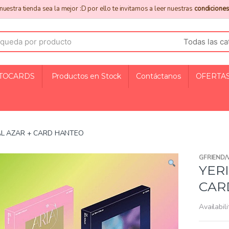
uestra tienda sea la mejor :D por ello te invitamos a leer nuestras
condiciones
TOCARDS
Productos en Stock
Contáctanos
OFERTAS
 AL AZAR + CARD HANTEO
GFRIEND/V
YERI
CAR
Availabili