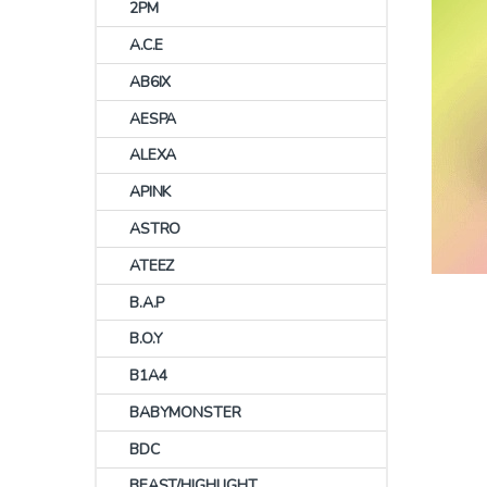
2PM
A.C.E
AB6IX
AESPA
ALEXA
APINK
ASTRO
ATEEZ
B.A.P
B.O.Y
B1A4
BABYMONSTER
BDC
BEAST/HIGHLIGHT