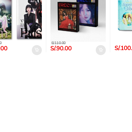
0
S/.
110.00
S/.
100
.00
S/.
90.00