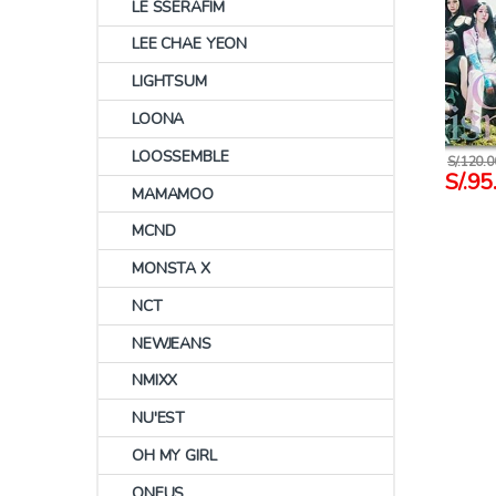
LE SSERAFIM
LEE CHAE YEON
LIGHTSUM
LOONA
LOOSSEMBLE
S/.
120.0
S/.
95
MAMAMOO
MCND
MONSTA X
NCT
NEWJEANS
NMIXX
NU'EST
OH MY GIRL
ONEUS