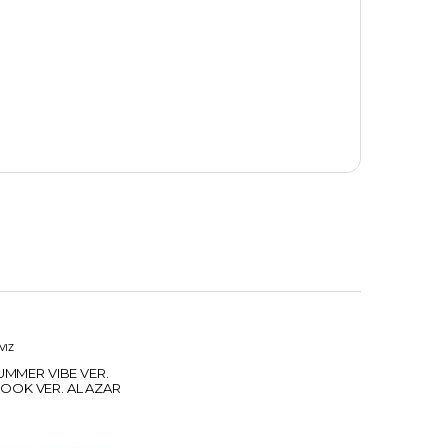
VIZ
SUMMER VIBE VER.
OK VER. AL AZAR
R + CARD HANTEO