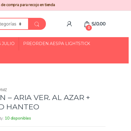
 de compra para recojo en tienda
S/.
0.00
0
 JULIO
PREORDEN AESPA LIGHTSTICK
IVIZ
N – ARIA VER. AL AZAR +
D HANTEO
ty:
10 disponibles