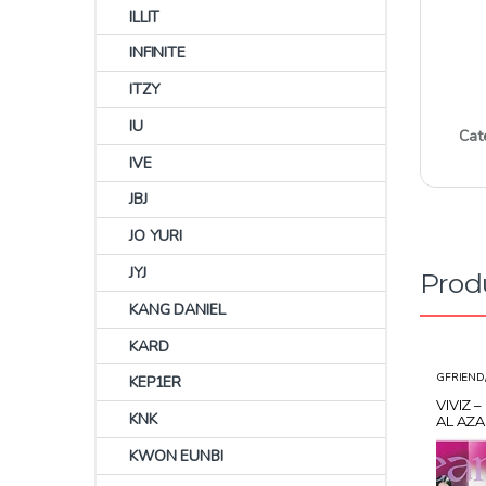
ILLIT
INFINITE
ITZY
IU
Cat
IVE
JBJ
JO YURI
JYJ
Prod
KANG DANIEL
KARD
GFRIEND/
KEP1ER
VIVIZ 
KNK
AL AZ
KWON EUNBI