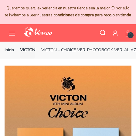
Skip
Skip
Queremos que tu experiencia en nuestra tienda sea la mejor :D por ello
to
to
te invitamos a leer nuestras
condiciones de compra para recojo en tienda
navigation
content
0
Inicio
VICTON
VICTON – CHOICE VER. PHOTOBOOK VER. AL 