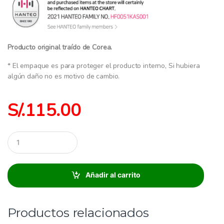
Producto original traído de Corea.
* El empaque es para proteger el producto interno, Si hubiera
algún daño no es motivo de cambio.
S/.
115.00
C
a
n
t
i
Añadir al carrito
d
a
d
:
Productos relacionados