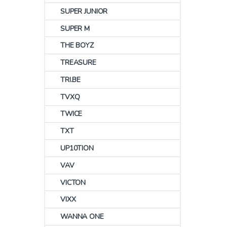
SUPER JUNIOR
SUPER M
THE BOYZ
TREASURE
TRI.BE
TVXQ
TWICE
TXT
UP10TION
VAV
VICTON
VIXX
WANNA ONE