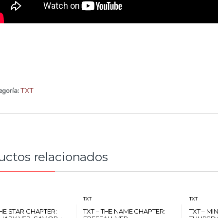
egoría:
TXT
uctos relacionados
TXT
TXT
THE STAR CHAPTER:
TXT – THE NAME CHAPTER:
TXT – MI