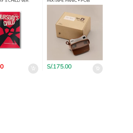
Y‘S CHILD VER.
MIXTAPE: PANIC + POB
OSTER + CARD
MAKESTAR
00
S/.
175.00