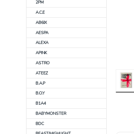
2PM
A.C.E
AB6IX
AESPA
ALEXA
APINK
ASTRO
ATEEZ
B.A.P
B.O.Y
B1A4
BABYMONSTER
BDC
BEAST/HIGHLIGHT