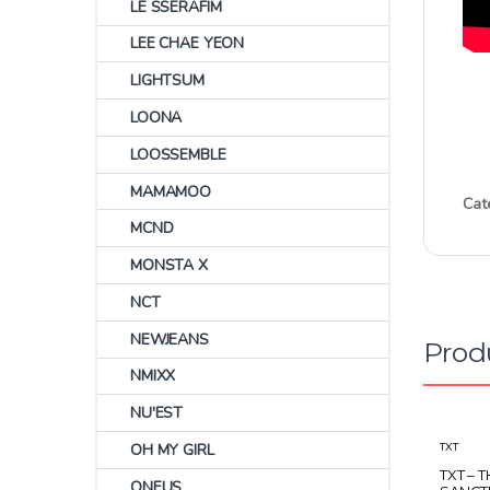
LE SSERAFIM
LEE CHAE YEON
LIGHTSUM
LOONA
LOOSSEMBLE
MAMAMOO
Cat
MCND
MONSTA X
NCT
NEWJEANS
Prod
NMIXX
NU'EST
OH MY GIRL
TXT
TXT – 
ONEUS