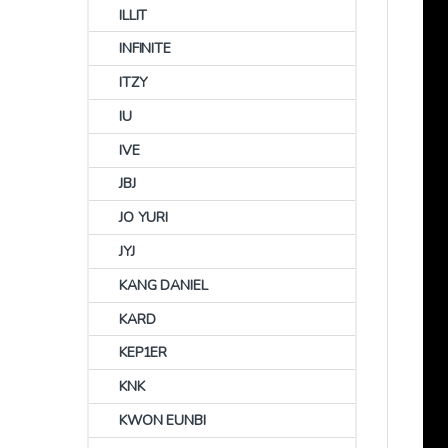
ILLIT
INFINITE
ITZY
IU
IVE
JBJ
JO YURI
JYJ
KANG DANIEL
KARD
KEP1ER
KNK
KWON EUNBI