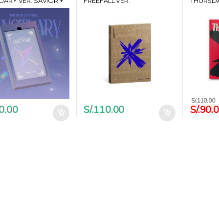
ARY VER. SAVIOR +
FREEFALL VER.
THURSDA
PPLEMUSIC
MELANCHOLY
END + P
HANTEO
S/.
110.00
0.00
S/.
110.00
S/.
90.