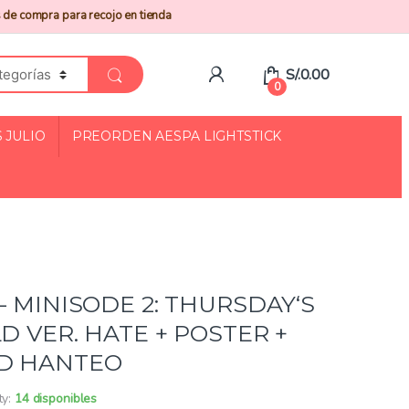
 de compra para recojo en tienda
S/.
0.00
0
 JULIO
PREORDEN AESPA LIGHTSTICK
– MINISODE 2: THURSDAY‘S
D VER. HATE + POSTER +
D HANTEO
ty:
14 disponibles