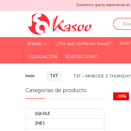
Skip
Skip
Queremos que tu experiencia en n
to
to
navigation
content
Search
for:
Artistas
¿Por qué confiar en Kasoo?
PHO
LIQUIDACIÓN
SORTEO JUNIO
Inicio
TXT
TXT – MINISODE 2: THURSDA
Categorías de producto
-
18%
(G)I-DLE
2NE1