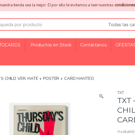
uestra tienda sea la mejor :D por ello te invitamos a leer nuestras
condiciones
TOCARDS
Productos en Stock
Contáctanos
OFERTAS
Y‘S CHILD VER. HATE + POSTER + CARD HANTEO
TXT
TXT 
CHIL
CAR
Availabili