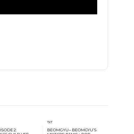
TXT
NISODE 2:
BEOMGYU – BEOMGYU’S