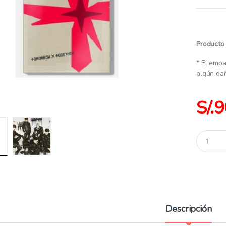
Producto 
* El empa
algún da
S/.
9
C
a
n
t
i
d
a
d
:
Descripción