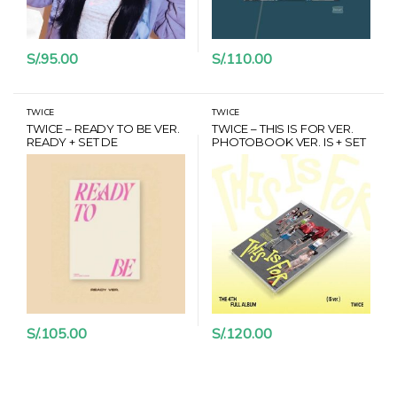
S/.
95.00
S/.
110.00
TWICE
TWICE
TWICE – READY TO BE VER.
TWICE – THIS IS FOR VER.
READY + SET DE
PHOTOBOOK VER. IS + SET
PHOTOCARDS + POSTER
PHOTOCARDS + POSTER +
POB MUSICPLANT
S/.
105.00
S/.
120.00