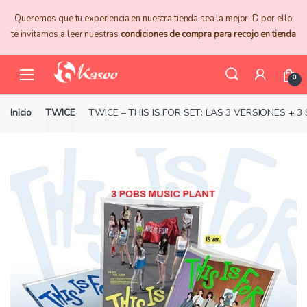
Skip
Skip
Queremos que tu experiencia en nuestra tienda sea la mejor :D por ello
to
to
te invitamos a leer nuestras
condiciones de compra para recojo en tienda
navigation
content
0
Inicio
TWICE
TWICE – THIS IS FOR SET: LAS 3 VERSIONES +