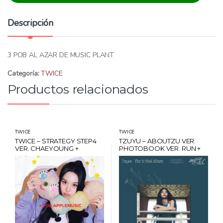
a
d
Descripción
:
3 POB AL AZAR DE MUSIC PLANT
Categoría:
TWICE
Productos relacionados
TWICE
TWICE
TWICE – STRATEGY STEP4
TZUYU – ABOUTZU VER.
VER. CHAEYOUNG +
PHOTOBOOK VER. RUN +
BONUS + POB
BONUS + POSTER
APPLEMUSIC