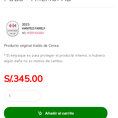
Producto original traído de Corea.
* El empaque es para proteger el producto interno, si hubiera
algún daño no es motivo de cambio.
S/.
345.00
C
a
n
t
i
Añadir al carrito
d