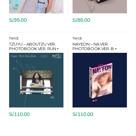
S/.
95.00
S/.
85.00
TWICE
TWICE
TZUYU – ABOUTZU VER.
NAYEON – NA VER.
PHOTOBOOK VER. RUN +
PHOTOBOOK VER. B +
BONUS + POSTER
POSTCARD SET
S/.
110.00
S/.
110.00