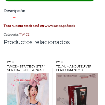
a
d
Descripción
:
Todo nuestro stock está en
www.kasoo.pe/stock
Categoría:
TWICE
Productos relacionados
TWICE
TWICE
TWICE – STRATEGY STEP4
TZUYU – ABOUTZU VER.
VER. NAYEON + BONUS +
PLATFORM NEMO
POB NAYEON APPLEMUSIC