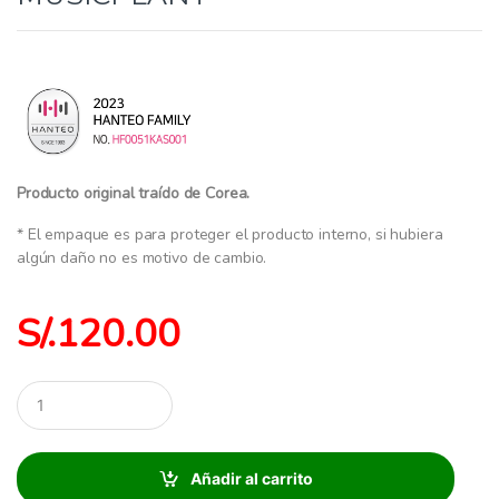
Producto original traído de Corea.
* El empaque es para proteger el producto interno, si hubiera
algún daño no es motivo de cambio.
S/.
120.00
C
a
n
t
i
Añadir al carrito
d