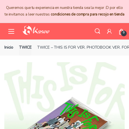
Skip
Skip
Queremos que tu experiencia en nuestra tienda sea la mejor :D por ello
to
to
te invitamos a leer nuestras
condiciones de compra para recojo en tienda
navigation
content
0
Inicio
TWICE
TWICE – THIS IS FOR VER. PHOTOBOOK VER. F