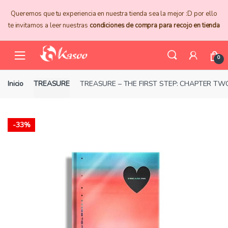
Skip
Skip
Queremos que tu experiencia en nuestra tienda sea la mejor :D por ello
to
to
te invitamos a leer nuestras
condiciones de compra para recojo en tienda
navigation
content
0
Inicio
TREASURE
TREASURE – THE FIRST STEP: CHAPTER TW
-
33%