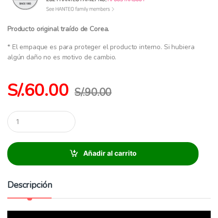
Producto original traído de Corea.
* El empaque es para proteger el producto interno. Si hubiera
algún daño no es motivo de cambio.
S/.
60.00
S/.
90.00
C
a
n
t
i
Añadir al carrito
d
a
d
Descripción
: