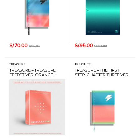
S/.
70.00
S/.
95.00
S/.
90.00
S/.
115.00
TREASURE
TREASURE
TREASURE – TREASURE
TREASURE – THE FIRST
EFFECT VER. ORANGE +
STEP: CHAPTER THREE VER.
POSTER + CARD HANTEO
WHITE + POSTER + CARD
HANTEO