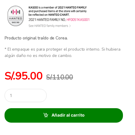
Producto original traído de Corea.
* El empaque es para proteger el producto interno. Si hubiera
algún daño no es motivo de cambio.
S/.
95.00
S/.
110.00
C
a
n
t
i
Añadir al carrito
d
a
d
: