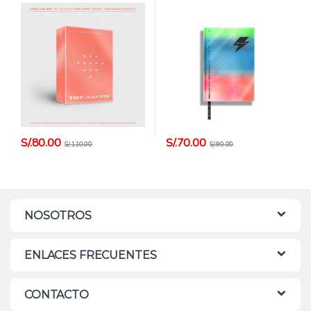
POSTER + CARD HANTEO
BLACK + POSTER + CARD
HANTEO
S/.
80.00
S/.
70.00
S/.
110.00
S/.
90.00
NOSOTROS
ENLACES FRECUENTES
CONTACTO