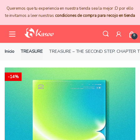
Skip
Skip
Queremos que tu experiencia en nuestra tienda sea la mejor :D por ello
to
to
te invitamos a leer nuestras
condiciones de compra para recojo en tienda
navigation
content
0
Inicio
TREASURE
TREASURE – THE SECOND STEP: CHAPTER 
-
14%