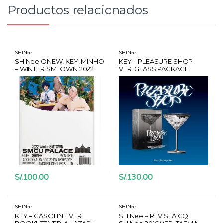
:
Productos relacionados
SHINee
SHINee
SHINee ONEW, KEY, MINHO
KEY – PLEASURE SHOP
– WINTER SMTOWN 2022:
VER. GLASS PACKAGE
SMCU PALACE + CARD
HANTEO + POSTER
S/.
100.00
S/.
130.00
SHINee
SHINee
KEY – GASOLINE VER.
SHINee – REVISTA GQ
BOOKLET VER. AL AZAR +
SHINee 2016 VER. TAEMIN