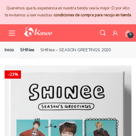
Skip
Skip
Queremos que tu experiencia en nuestra tienda sea la mejor :D por ello
to
to
te invitamos a leer nuestras
condiciones de compra para recojo en tienda
navigation
content
0
Inicio
SHINee
SHINee – SEASON GREETINGS 2020
-
23%