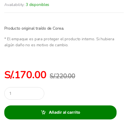
Availability:
3 disponibles
Producto original traído de Corea.
* El empaque es para proteger el producto interno. Si hubiera
algún daño no es motivo de cambio.
S/.
170.00
S/.
220.00
C
a
n
t
i
Añadir al carrito
d
a
d