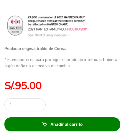
Producto original traído de Corea.
* El empaque es para proteger el producto interno, si hubiera
algún daño no es motivo de cambio.
S/.
95.00
C
a
n
t
i
Añadir al carrito
d