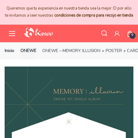
Skip
Skip
Queremos que tu experiencia en nuestra tienda sea la mejor :D por ello
to
to
te invitamos a leer nuestras
condiciones de compra para recojo en tienda
navigation
content
0
Inicio
ONEWE
ONEWE – MEMORY: ILLUSION + POSTER + CAR