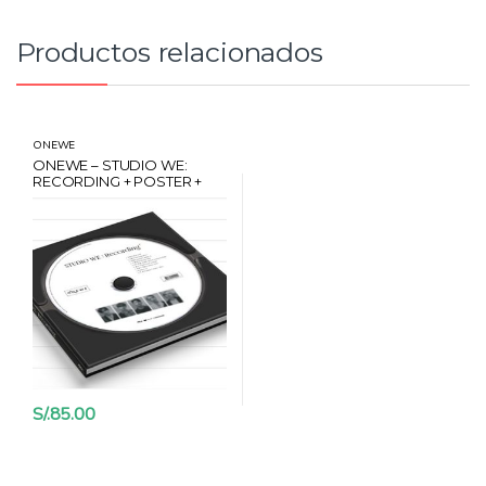
a
d
:
Productos relacionados
ONEWE
ONEWE – STUDIO WE:
RECORDING + POSTER +
CARD HANTEO
S/.
85.00