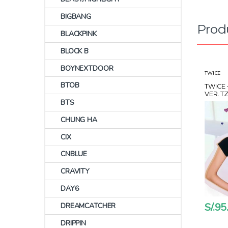
BIGBANG
Prod
BLACKPINK
BLOCK B
BOYNEXTDOOR
TWICE
BTOB
TWICE 
VER. T
APPLE
BTS
CHUNG HA
CIX
CNBLUE
CRAVITY
DAY6
S/.
95
DREAMCATCHER
DRIPPIN