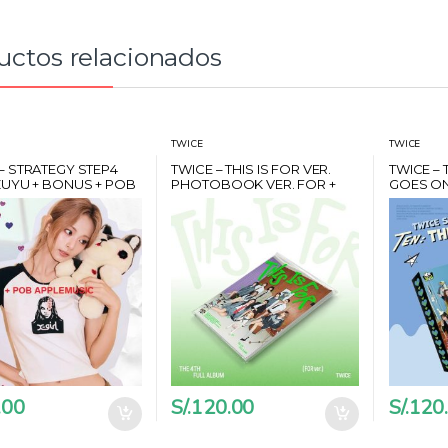
a
d
:
uctos relacionados
TWICE
TWICE
– STRATEGY STEP4
TWICE – THIS IS FOR VER.
TWICE – 
ZUYU + BONUS + POB
PHOTOBOOK VER. FOR +
GOES ON
MUSIC
SET PHOTOCARDS +
POSTER 
POSTER + POB MUSICPLANT
PHOTOC
MUSICP
.00
S/.
120.00
S/.
120