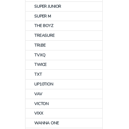
SUPER JUNIOR
SUPER M
THE BOYZ
TREASURE
TRI.BE
TVXQ
TWICE
TXT
UP10TION
VAV
VICTON
VIXX
WANNA ONE