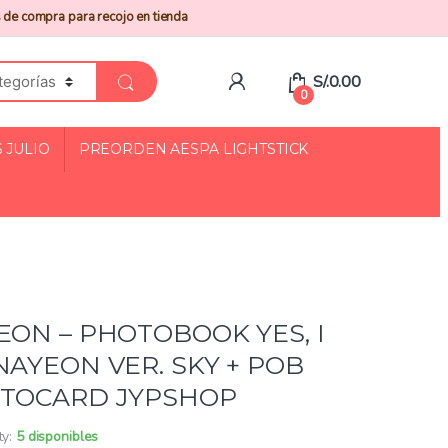
 de compra para recojo en tienda
S/.
0.00
0
 JULIO
PREORDEN AESPA LIGHTSTICK
EON – PHOTOBOOK YES, I
NAYEON VER. SKY + POB
TOCARD JYPSHOP
ty:
5 disponibles