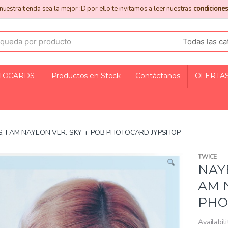
uestra tienda sea la mejor :D por ello te invitamos a leer nuestras
condiciones
TOCARDS
Productos en Stock
Contáctanos
OFERTAS
, I AM NAYEON VER. SKY + POB PHOTOCARD JYPSHOP
TWICE
NAY
AM 
PHO
Availabili