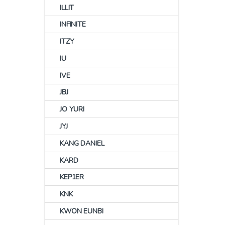
ILLIT
INFINITE
ITZY
IU
IVE
JBJ
JO YURI
JYJ
KANG DANIEL
KARD
KEP1ER
KNK
KWON EUNBI