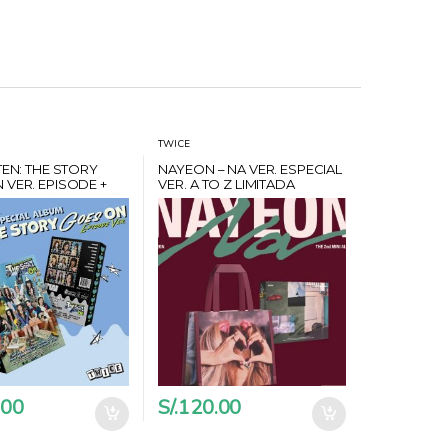
TWICE
TEN: THE STORY
NAYEON – NA VER. ESPECIAL
 VER. EPISODE +
VER. A TO Z LIMITADA
+ SET DE
ARDS + POB
LANT
.00
S/.
120.00