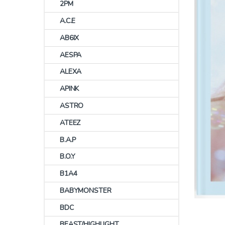
2PM
A.C.E
AB6IX
AESPA
ALEXA
APINK
ASTRO
ATEEZ
B.A.P
B.O.Y
B1A4
BABYMONSTER
BDC
BEAST/HIGHLIGHT