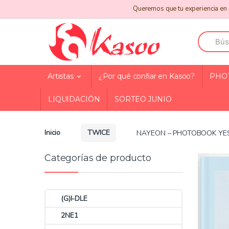
Skip
Skip
Queremos que tu experiencia en n
to
to
navigation
content
Search
for:
Artistas
¿Por qué confiar en Kasoo?
PHO
LIQUIDACIÓN
SORTEO JUNIO
Inicio
TWICE
NAYEON – PHOTOBOOK YES
Categorías de producto
(G)I-DLE
2NE1