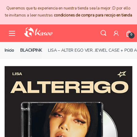
Skip
Skip
Queremos que tu experiencia en nuestra tienda sea la mejor :D por ello
to
to
te invitamos a leer nuestras
condiciones de compra para recojo en tienda
navigation
content
0
Inicio
BLACKPINK
LISA – ALTER EGO VER. JEWEL CASE + POB 