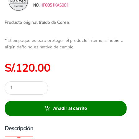
Producto original traído de Corea.
* El empaque es para proteger el producto interno, si hubiera
algún daño no es motivo de cambio.
S/.
120.00
C
a
n
t
i
Añadir al carrito
d
a
d
Descripción
: