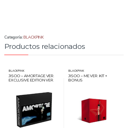
Categoría:
BLACKPINK
Productos relacionados
BLACKPINK
BLACKPINK
JISOO – AMORTAGE VER.
JISOO – ME VER. KIT +
EXCLUSIVE EDITION VER.
BONUS
BLACK + POB MUSICPLANT
(POSTCARD+PHOTOCARD)
+ CARD HANTEO