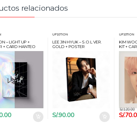
d
uctos relacionados
:
N
UP10TION
UP10TION
ON – LIGHT UP +
LEE JIN HYUK – S.O.L VER.
KIM WOO
R + CARD HANTEO
GOLD + POSTER
KIT + C
S/.
120.00
0.00
S/.
90.00
S/.
70.