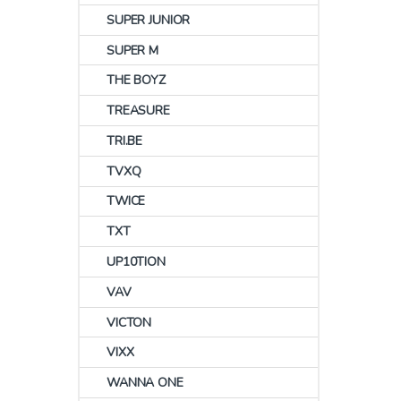
SUPER JUNIOR
SUPER M
THE BOYZ
TREASURE
TRI.BE
TVXQ
TWICE
TXT
UP10TION
VAV
VICTON
VIXX
WANNA ONE