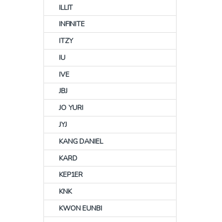
ILLIT
INFINITE
ITZY
IU
IVE
JBJ
JO YURI
JYJ
KANG DANIEL
KARD
KEP1ER
KNK
KWON EUNBI