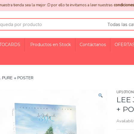
uestra tienda sea la mejor :D por ello te invitamos a leer nuestras
condiciones
TOCARDS
Productos en Stock
Contáctanos
OFERTAS
ER. PURE + POSTER
UP10TION
LEE 
+ P
Availabili