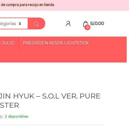
 de compra para recojo en tienda
S/.
0.00
0
 JULIO
PREORDEN AESPA LIGHTSTICK
JIN HYUK – S.O.L VER. PURE
OSTER
ty:
2 disponibles