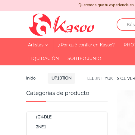
Skip
Skip
Queremos que tu experiencia en n
to
to
navigation
content
Search
for:
Artistas
¿Por qué confiar en Kasoo?
PHO
LIQUIDACIÓN
SORTEO JUNIO
Inicio
UP10TION
LEE JIN HYUK – S.O.L V
Categorías de producto
(G)I-DLE
2NE1