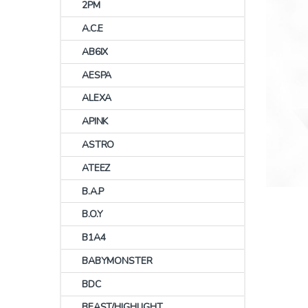
2PM
A.C.E
AB6IX
AESPA
ALEXA
APINK
ASTRO
ATEEZ
B.A.P
B.O.Y
B1A4
BABYMONSTER
BDC
BEAST/HIGHLIGHT