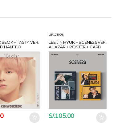
UP10TION
SEOK – TASTY VER.
LEE JIN HYUK – SCENE26 VER.
ARD HANTEO
AL AZAR + POSTER + CARD
HANTEO
00
S/.
105.00