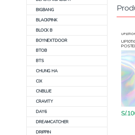
Prod
BIGBANG
BLACKPINK
BLOCK B
UP10TIO
BOYNEXTDOOR
UP10TI
POSTE
BTOB
BTS
CHUNG HA
CIX
CNBLUE
CRAVITY
DAY6
S/.
10
DREAMCATCHER
DRIPPIN