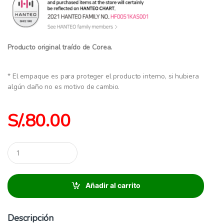
Producto original traído de Corea.
* El empaque es para proteger el producto interno, si hubiera
algún daño no es motivo de cambio.
S/.
80.00
C
a
n
t
i
Añadir al carrito
d
a
d
Descripción
: