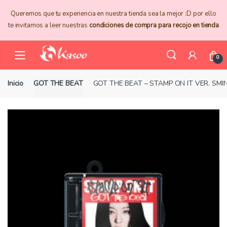
Skip
Skip
Queremos que tu experiencia en nuestra tienda sea la mejor :D por ello
to
to
te invitamos a leer nuestras
condiciones de compra para recojo en tienda
navigation
content
0
Inicio
GOT THE BEAT
GOT THE BEAT – STAMP ON IT VER. SM