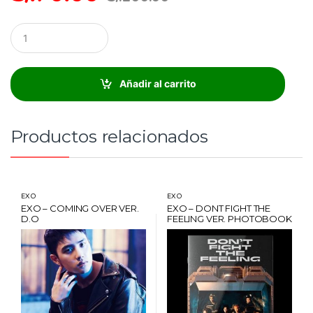
C
a
n
t
i
Añadir al carrito
d
a
d
:
Productos relacionados
EXO
EXO
EXO – COMING OVER VER.
EXO – DONT FIGHT THE
D.O
FEELING VER. PHOTOBOOK
VER. 2 + POSTER + CARD
HANTEO