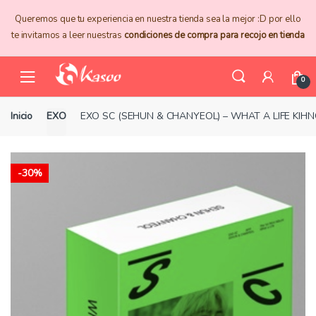
Skip
Skip
Queremos que tu experiencia en nuestra tienda sea la mejor :D por ello
to
to
te invitamos a leer nuestras
condiciones de compra para recojo en tienda
navigation
content
0
Inicio
EXO
EXO SC (SEHUN & CHANYEOL) – WHAT A LIFE KIHN
-
30%