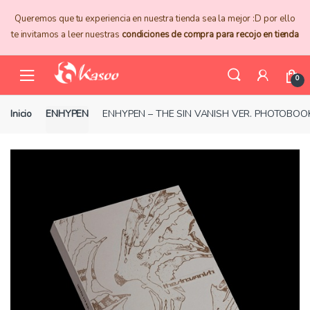
Skip
Skip
Queremos que tu experiencia en nuestra tienda sea la mejor :D por ello
to
to
te invitamos a leer nuestras
condiciones de compra para recojo en tienda
navigation
content
0
Inicio
ENHYPEN
ENHYPEN – THE SIN VANISH VER. PHOTOBOOK