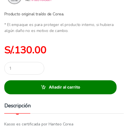
Producto original traído de Corea.
* El empaque es para proteger el producto interno, si hubiera
algún daño no es motivo de cambio.
S/.
130.00
C
a
n
t
i
Añadir al carrito
d
a
d
Descripción
:
Kasoo es certificada por Hanteo Corea