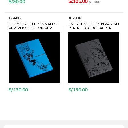
S/.
105.00
S/.
90.00
S/.
120.00
ENHYPEN
ENHYPEN
ENHYPEN – THE SIN VANISH
ENHYPEN – THE SIN VANISH
VER. PHOTOBOOK VER.
VER. PHOTOBOOK VER.
STORM + POB APPLEMUSIC
FORBIDDEN + POB
APPLEMUSIC
S/.
130.00
S/.
130.00