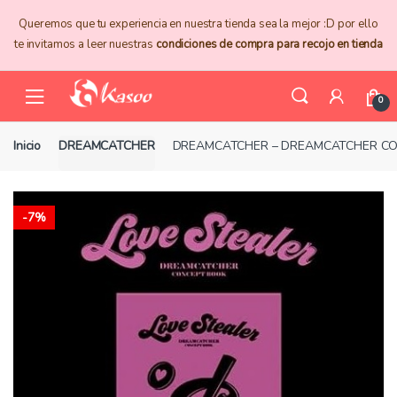
Skip
Skip
Queremos que tu experiencia en nuestra tienda sea la mejor :D por ello
to
to
te invitamos a leer nuestras
condiciones de compra para recojo en tienda
navigation
content
0
Inicio
DREAMCATCHER
DREAMCATCHER – DREAMCATCHER CO
-
7%