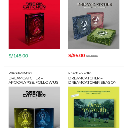
CARD HANTEO
HANTEO
S/.
95.00
S/.
145.00
S/.
110.00
DREAMCATCHER
DREAMCATCHER
DREAMCATCHER –
DREAMCATCHER –
APOCALYPSE: FOLLOW US
DREAMCATCHER SEASON
VER. PHOTOBOOK VER. AL
GREETINGS 2024 VER. DEAR
AZAR + CARD HANTEO
MY YOUTH