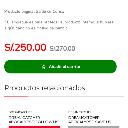
Producto original traído de Corea.
* El empaque es para proteger el producto interno, si hubiera
algún daño no es motivo de cambio.
S/.
250.00
S/.
270.00
Añadir al carrito
Productos relacionados
DREAMCATCHER
DREAMCATCHER
DREAMCATCHER –
DREAMCATCHER –
APOCALYPSE: FOLLOW US
APOCALYPSE: SAVE US
VER. T VER. LIMITADA +
VER. NORMAL AZAR + CARD