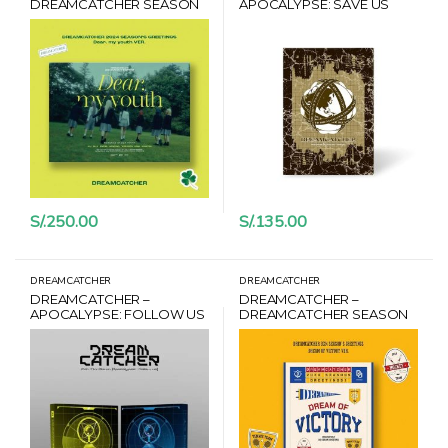
DREAMCATCHER SEASON
APOCALYPSE: SAVE US
GREETINGS 2024 VER. DEAR
VER. S VER. LIMITADA +
MY YOUTH
CARD HANTEO
S/.
250.00
S/.
135.00
DREAMCATCHER
DREAMCATCHER
DREAMCATCHER –
DREAMCATCHER –
APOCALYPSE: FOLLOW US
DREAMCATCHER SEASON
VER. PHOTOBOOK VER. AL
GREETINGS 2024 VER.
AZAR + CARD HANTEO
DREAM OF VICTORY