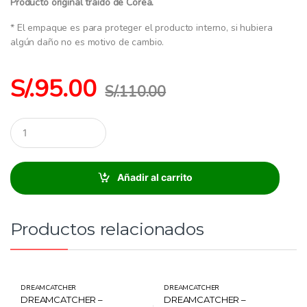
Producto original traído de Corea.
* El empaque es para proteger el producto interno, si hubiera
algún daño no es motivo de cambio.
S/.
95.00
S/.
110.00
C
a
n
t
i
Añadir al carrito
d
a
d
:
Productos relacionados
DREAMCATCHER
DREAMCATCHER
DREAMCATCHER –
DREAMCATCHER –