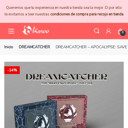
Skip
Skip
Queremos que tu experiencia en nuestra tienda sea la mejor :D por ello
to
to
te invitamos a leer nuestras
condiciones de compra para recojo en tienda
navigation
content
0
Inicio
DREAMCATCHER
DREAMCATCHER – APOCALYPSE: SAVE
-
14%