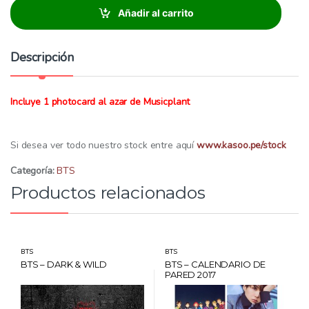
i
Añadir al carrito
d
a
d
Descripción
:
Incluye 1 photocard al azar de Musicplant
Si desea ver todo nuestro stock entre aquí
www.kasoo.pe/stock
Categoría:
BTS
Productos relacionados
BTS
BTS
BTS – DARK & WILD
BTS – CALENDARIO DE
PARED 2017