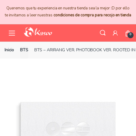
Skip
Skip
Queremos que tu experiencia en nuestra tienda sea la mejor :D por ello
to
to
te invitamos a leer nuestras
condiciones de compra para recojo en tienda
navigation
content
0
Inicio
BTS
BTS – ARIRANG VER. PHOTOBOOK VER. ROOTED IN