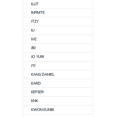
ILLIT
INFINITE
ITZY
IU
IVE
JBJ
JO YURI
JYJ
KANG DANIEL
KARD
KEP1ER
KNK
KWON EUNBI