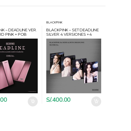
BLACKPINK
NK – DEADLINE VER.
BLACKPINK – SET DEADLINE
D PINK + POB
SILVER: 4 VERSIONES + 4
U
POB WITHMUU + 4
PHOTOCARD SET +
POSTCARD
.00
S/.
400.00