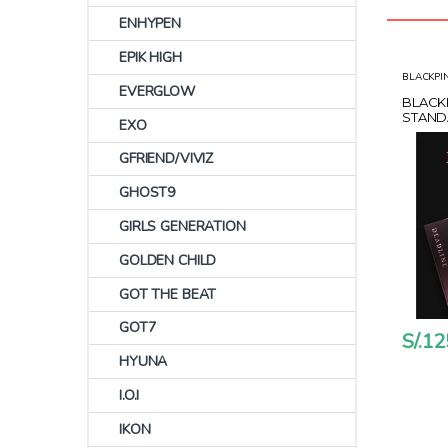
ENHYPEN
EPIK HIGH
BLACKPI
EVERGLOW
BLACKP
STAND
EXO
WITH
GFRIEND/VIVIZ
GHOST9
GIRLS GENERATION
GOLDEN CHILD
GOT THE BEAT
GOT7
S/.
12
HYUNA
I.O.I
IKON