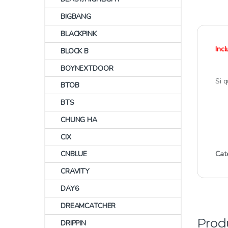
BIGBANG
BLACKPINK
Inc
BLOCK B
BOYNEXTDOOR
Si q
BTOB
BTS
CHUNG HA
CIX
CNBLUE
Cat
CRAVITY
DAY6
DREAMCATCHER
Prod
DRIPPIN