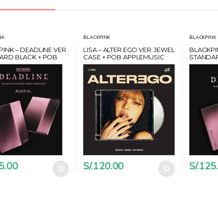
NK
BLACKPINK
BLACKPINK
INK – DEADLINE VER.
LISA – ALTER EGO VER. JEWEL
BLACKPI
ARD BLACK + POB
CASE + POB APPLEMUSIC
STANDAR
MUU
WITHMU
5.00
S/.
120.00
S/.
125