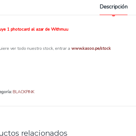
:
Descripción
luye 1 photocard al azar de Withmuu
uiere ver todo nuestro stock, entrar a
www.kasoo.pe/stock
egoría:
BLACKPINK
uctos relacionados