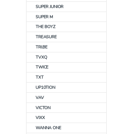
SUPER JUNIOR
SUPER M
THE BOYZ
TREASURE
TRI.BE
TVXQ
TWICE
TXT
UP10TION
VAV
VICTON
VIXX
WANNA ONE