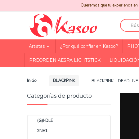
Skip
Skip
Queremos que tu experiencia en n
to
to
navigation
content
Search
for:
Artistas
¿Por qué confiar en Kasoo?
PHO
PREORDEN AESPA LIGHTSTICK
LIQUIDACIÓ
Inicio
BLACKPINK
BLACKPINK – DEADLINE
Categorías de producto
(G)I-DLE
2NE1