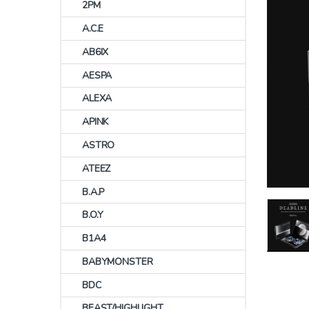
2PM
A.C.E
AB6IX
AESPA
ALEXA
APINK
ASTRO
ATEEZ
B.A.P
B.O.Y
B1A4
BABYMONSTER
BDC
BEAST/HIGHLIGHT