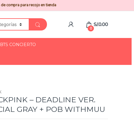
 de compra para recojo en tienda
S/.
0.00
0
BTS CONCIERTO
K
CKPINK – DEADLINE VER.
CIAL GRAY + POB WITHMUU