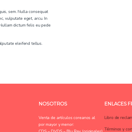
 quis, sem. Nulla consequat
c, vulputate eget, arcu. In
. Nullam dictum felis eu pede
putate eleifend tellus.
NOSOTROS
ENLACES 
Venta de artículos coreanos al
Libro de recla
por mayor y menor:
Términos y con
CDS – DVDS – Blu Ray (originales)