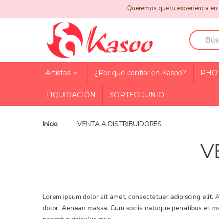
Skip
Skip
Queremos que tu experiencia en n
to
to
navigation
content
Search
for:
Artistas
¿Por qué confiar en Kasoo?
PHO
LIQUIDACIÓN
SORTEO JUNIO
Inicio
VENTA A DISTRIBUIDORES
V
Lorem ipsum dolor sit amet, consectetuer adipiscing elit
dolor. Aenean massa. Cum sociis natoque penatibus et ma