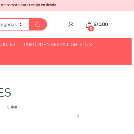
 de compra para recojo en tienda
S/.
0.00
0
 JULIO
PREORDEN AESPA LIGHTSTICK
ES