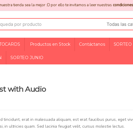
uestra tienda sea la mejor :D por ello te invitamos a leer nuestras
condiciones
TOCARDS
Productos en Stock
Contáctanos
SORTEO 
N
SORTEO JUNIO
st with Audio
d tincidunt, erat in malesuada aliquam, est erat faucibus purus, eget viv
, in ultricies quam. Sed lacinia feugiat velit, cursus molestie lectus.