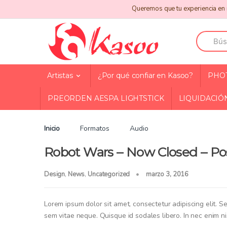
Skip
Skip
Queremos que tu experiencia en n
to
to
navigation
content
Search
for:
Artistas
¿Por qué confiar en Kasoo?
PHO
PREORDEN AESPA LIGHTSTICK
LIQUIDACIÓ
Inicio
Formatos
Audio
Robot Wars – Now Closed – Po
Design
,
News
,
Uncategorized
marzo 3, 2016
Lorem ipsum dolor sit amet, consectetur adipiscing elit. Se
sem vitae neque. Quisque id sodales libero. In nec enim nisi