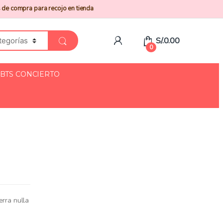
 de compra para recojo en tienda
S/.
0.00
0
BTS CONCIERTO
erra nulla