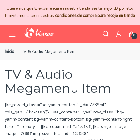
Skip
Skip
Queremos que tu experiencia en nuestra tienda sea la mejor :D por ello
to
to
te invitamos a leer nuestras
condiciones de compra para recojo en tienda
navigation
content
0
Inicio
TV & Audio Megamenu Item
TV & Audio
Megamenu Item
[kc_row el_class=”bg-yamm-content” _id=”773954″
cols_gap=”{`kc-css`:{}}” use_container=”yes” row_class=”bg-
yamm-content bg-yamm-content-bottom bg-yamm-content-right”
force=”__empty__”][kc_column _id=”342373″][kc_single_image
image=”2668″ img_size=”full” _id=”133300″