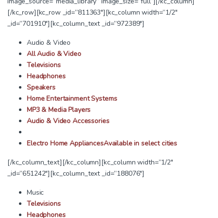
image_source=”media_library” image_size=”full”][/kc_column]
[/kc_row][kc_row _id=”811363″][kc_column width=”1/2″
_id=”701910″][kc_column_text _id=”972389″]
Audio & Video
All Audio & Video
Televisions
Headphones
Speakers
Home Entertainment Systems
MP3 & Media Players
Audio & Video Accessories
Electro Home Appliances
Available in select cities
[/kc_column_text][/kc_column][kc_column width=”1/2″
_id=”651242″][kc_column_text _id=”188076″]
Music
Televisions
Headphones