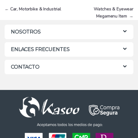
Navegación
←
Car, Motorbike & Industrial
Watches & Eyewear
Megamenu Item
→
de
entradas
NOSOTROS
ENLACES FRECUENTES
CONTACTO