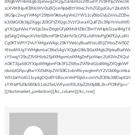
dXIgbWFnbmEgb3JjaSwgZXQgZGlnbmlzc2ltIGxhY3VzIHNjZWxlcml
zcXVlIHNpdCBhbWV0LiBQcm9pbiBtYWxlc3VhZGEgdGluY2lkdW5
0IG5pc2wgYWMgY29tbW9kby4gVml2YW11cyBlbGVpZmVuZCBw
b3J0dGl0b3IgZXggc2l0IGFtZXQgc3VzY2lwaXQuIFZlc3RpYnVsdW0
gYXQgdWxsYW1jb3JwZXIgbGFjdXMsIHZlbCBmYWNpbGlzaXMgYX
JjdS4gQWxpcXVhbSBlcmF0IHZvbHV0cGF0LiA8YnIvPg0KPGJyLz4N
Cg0KTWFlY2VuYXMgaW4gc29kYWxlcyBuaXNsLiBQZWxsZW50Z
XNxdWUgYWMgbmliaCBtaS4gVXQgbG9ib3J0aXMgb2RpbyBudWx
sYSwgY29uZ3VlIHJob25jdXMgcmlzdXMgZmFjaWxpc2lzIGVnZXQuI
A0KT3JjaSB2YXJpdXMgbmF0b3F1ZSBwZW5hdGlidXMgZXQgbWF
nbmlzIGRpcyBwYXJ0dXJpZW50IG1vbnRlcywgbmFzY2V0dXIgcmlka
WN1bHVzIG11cy4gDQo8YSBocmVmPSIjIiA+cmVhZCBtb3JlIDxpIGN
sYXNzPSJ0bSB0bS1sb25nLWFycm93LXJpZ2h0Ij48L2k+PC9hPg==”
][/techmarket_jumbotron][/kc_column][/kc_row]