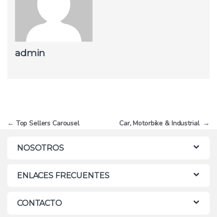
admin
Navegación
←
Top Sellers Carousel
Car, Motorbike & Industrial
→
de
NOSOTROS
entradas
ENLACES FRECUENTES
CONTACTO