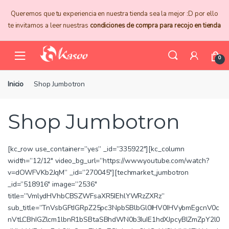
Skip
Skip
Queremos que tu experiencia en nuestra tienda sea la mejor :D por ello
to
to
te invitamos a leer nuestras
condiciones de compra para recojo en tienda
navigation
content
0
Inicio
Shop Jumbotron
Shop Jumbotron
[kc_row use_container=”yes” _id=”335922″][kc_column
width=”12/12″ video_bg_url=”https://www.youtube.com/watch?
v=dOWFVKb2JqM” _id=”270045″][techmarket_jumbotron
_id=”518916″ image=”2536″
title=”VmlydHVhbCBSZWFsaXR5IEhlYWRzZXRz”
sub_title=”TnVsbGFtIGRpZ25pc3NpbSBlbGl0IHV0IHVybmEgcnV0c
nVtLCBhIGZlcm1lbnR1bSBtaSBhdWN0b3IuIE1hdXJpcyBlZmZpY2l0