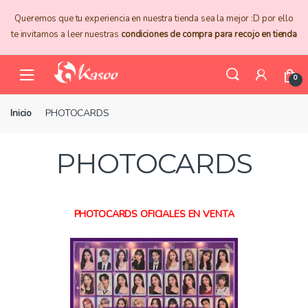
Skip
Skip
Queremos que tu experiencia en nuestra tienda sea la mejor :D por ello
to
to
te invitamos a leer nuestras
condiciones de compra para recojo en tienda
navigation
content
0
Inicio
PHOTOCARDS
PHOTOCARDS
PHOTOCARDS OFICIALES EN VENTA