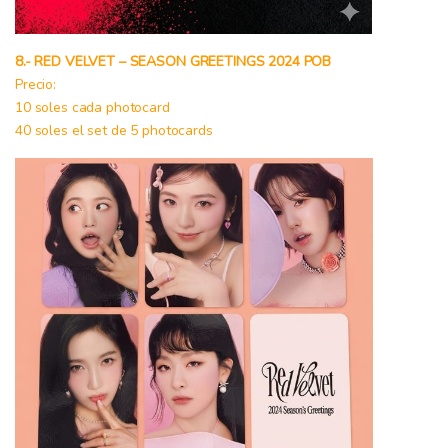
8.- RED VELVET – SEASON GREETINGS 2024 POB
Precio:
10 soles cada photocard
40 soles el set de 5 photocards